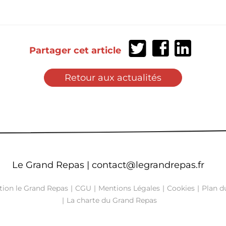
Partager
Partager
Partager
Partager cet article
sur
sur
sur
Twitter
Facebook
LinkedIn
Retour aux actualités
Le Grand Repas |
contact@legrandrepas.fr
tion le Grand Repas
CGU
Mentions Légales
Cookies
Plan du
La charte du Grand Repas