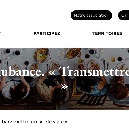
Notre association
On 
T
PARTICIPEZ
TERRITOIRES
ubance. « Transmettre
»
 Transmettre un art de vivre »